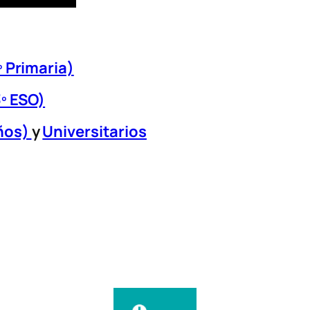
 Primaria)
º ESO)
ños)
y
Universitarios