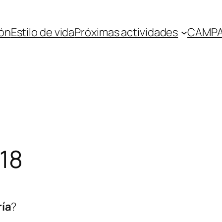
ón
Estilo de vida
Próximas actividades
CAMPA
18
ía
?