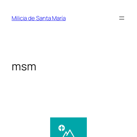
Saltar
al
Milicia de Santa María
contenido
msm