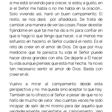
si me está sirviendo para crecer, si estoy a gusto, en
si el Señor me habla o no me habla en la oración…
Solo viviendo así, haré un buen campamento. El
resto, se nos dará por añadidura. Se trata de
cambiar una manera de ver las cosas. Pasar de estar
fijándome en qué tal me ha ido a mí para confiar en
que si hago lo que tengo que hacer, o al menos me
esfuerzo en hacerlo, el Señor cuidará el resto. Es el
reto de creer en el amor de Dios. De que por muy
mediocre que te parezca tu vida el Señor puede
hacer obras grandes con ella. De dejarle a Él hacer
tu vida aunque pienses que está mal hecha. Ya no es
tan necesario sentir el amor de Dios. Basta con
creer en él.
Vuelvo a mirar al campamento desde esta
perspectiva y no me queda sino aceptar lo que hay.
También se lo ofrezco al Señor a pesar de que no lo
hallo de mucho de valor. Veo cuantas veces he sido
incapaz de salir de mí mismo para dar aquello que
verdaderamente necesitaba el campamento. Veo