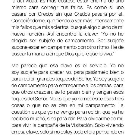
la actividad. Es más costoso estar encima de uno
mismo para corregir tus fallos. Es como si uno
pasara por Gredos sin que Gredos pasara por él.
Conociéndome, que tiendo a ver más intensamente
mis fallos que mis aciertos, busqué algo bueno de mi
nueva función. Así encontré la clave: “Yo no he
elegido ser subjefe de campamento. Ser subjefe
supone estar en campamento
con otro ritmo. He de
buscar la manera en que Dios quiere que lo viva.”
Me parece que esa clave es el servicio. Yo no
soy subjefe para crecer yo, para pasármelo bien o
para recibir grandes toques del Señor. Yo soy subjefe
de campamento para entregarme a los demás, para
que otros crezcan, se lo pasen bien y tengan esos
toques del Señor. No es que yo no necesite esas tres
cosas o que no se den en mi campamento. La
cuestión es que yo no vengo para recibir, que ya he
recibido mucho, sino para dar. Para olvidarme de mí,
para vivir la campaña de la Visitación. Solo viviendo
en esa clave, solo si no estoy todo el día pensando en