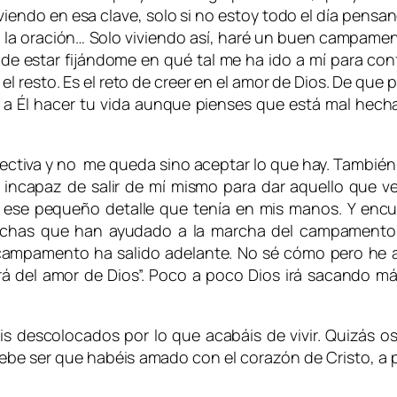
viviendo en esa clave, solo si no estoy todo el día pensan
 la oración… Solo viviendo así, haré un buen campament
de estar fijándome en qué tal me ha ido a mí para conf
l resto. Es el reto de creer en el amor de Dios. De que
 a Él hacer tu vida aunque pienses que está mal hecha.
tiva y no me queda sino aceptar lo que hay. También s
 incapaz de salir de mí mismo para dar aquello que
r ese pequeño detalle que tenía en mis manos.
Y encu
chas que han ayudado a la marcha del campamento. 
 campamento ha salido adelante. No sé cómo pero he
á del amor de Dios”. Poco a poco Dios irá sacando m
áis descolocados por lo que acabáis de vivir. Quizás
debe ser que habéis amado con el corazón de Cristo, a