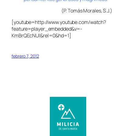
(P. Tomás Morales, S.J.)
[youtube=http://www.youtube.com/watch?
feature=player_embedded&v=-
KmBrQEcNUI&rel=0&hd=1]
febrero 7, 2012