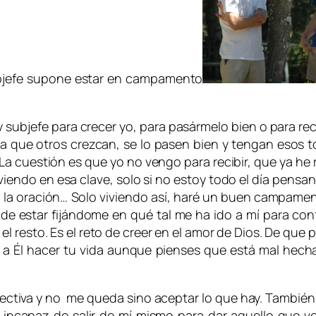
ubjefe supone estar en campamento
y subjefe para crecer yo, para pasármelo bien o para re
que otros crezcan, se lo pasen bien y tengan esos t
 cuestión es que yo no vengo para recibir, que ya he 
viviendo en esa clave, solo si no estoy todo el día pensan
 la oración… Solo viviendo así, haré un buen campament
de estar fijándome en qué tal me ha ido a mí para conf
l resto. Es el reto de creer en el amor de Dios. De que
 a Él hacer tu vida aunque pienses que está mal hecha.
tiva y no me queda sino aceptar lo que hay. También s
 incapaz de salir de mí mismo para dar aquello que