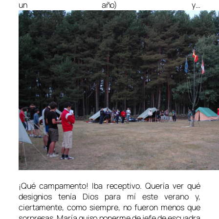
un año) y…
¡Qué campamento! Iba receptivo. Quería ver qué
designios tenía Dios para mí este verano y,
ciertamente, como siempre, no fueron menos que
sorpresas. María quiso ponerme de jefe de escuadra