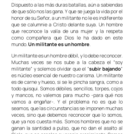
Dispuesto a las más duras batallas, aún a sabiendas
de que sólo nos las gana. Y que se juega la vida por el
honor de su Señor, a un militante no le es indiferente
que se calumnie a Cristo delante suya. Un hombre
que reconoce la valía de una mujer y la respeta
como compañera que Dios le ha dado en este
mundo.
Un militante es un hombre
.
Un militante es un hombre débil
, y lo debe reconocer.
Muchas veces se nos sube a la cabeza el “soy
militante” y solemos olvidar que el “
subir bajando
”
es núcleo esencial de nuestro carisma. Un militante
es de carne y hueso, si se le pincha sangra, como a
todo quisqui. Somos débiles, sencillos, torpes, cojos
y mancos, no valemos para mucho -para qué nos
vamos a engañar-. Y el problema no es que lo
seamos, que las circunstancias se imponen muchas
veces, sino que debemos reconocer que lo somos,
que ya nos cuesta más. Somos hombres que no se
ganan la santidad a pulso, que no dan el asalto al