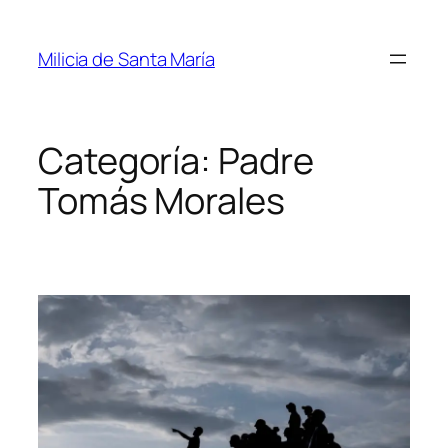
Saltar
al
Milicia de Santa María
contenido
Categoría:
Padre
Tomás Morales