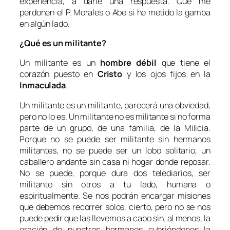
experiencia, a darle una respuesta. Que me
perdonen el P. Morales o Abe si he metido la gamba
en algún lado.
¿Qué es un militante?
Un militante es un
hombre débil
que tiene el
corazón puesto en
Cristo
y los ojos fijos en la
Inmaculada
.
Un militante
es un militante, parecerá una obviedad,
pero no lo es. Un militante no es militante si no forma
parte de un grupo, de una familia, de la Milicia.
Porque no se puede ser militante sin hermanos
militantes, no se puede ser un lobo solitario, un
caballero andante sin casa ni hogar donde reposar.
No se puede, porque dura dos telediarios, ser
militante sin otros a tu lado, humana o
espiritualmente. Se nos podrán encargar misiones
que debemos recorrer solos, cierto, pero no se nos
puede pedir que las llevemos a cabo sin, al menos, la
oración de nuestros hermanos cubriéndonos la