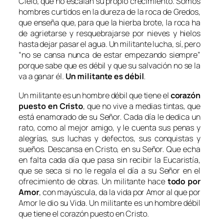
Cielo, que no escalan su propio crecimiento. Somos
hombres curtidos en la dureza de la roca de Gredos,
que enseña que, para que la hierba brote, la roca ha
de agrietarse y resquebrajarse por nieves y hielos
hasta dejar pasar el agua. Un militante lucha, sí, pero
“
no se cansa nunca de estar empezando siempre
”
porque sabe que es débil y que su salvación no se la
va a ganar él.
Un militante es débil
.
Un militante es un hombre débil que tiene el
corazón
puesto en Cristo
, que no vive a medias tintas, que
está enamorado de su Señor. Cada día le dedica un
rato, como al mejor amigo, y le cuenta sus penas y
alegrías, sus luchas y defectos, sus conquistas y
sueños. Descansa en Cristo, en su Señor. Que echa
en falta cada día que pasa sin recibir la Eucaristía,
que se seca si no le regala el día a su Señor en el
ofrecimiento de obras. Un militante hace
todo por
Amor
, con mayúscula, da la vida por Amor al que por
Amor le dio su Vida. Un militante es un hombre débil
que tiene el corazón puesto en Cristo.