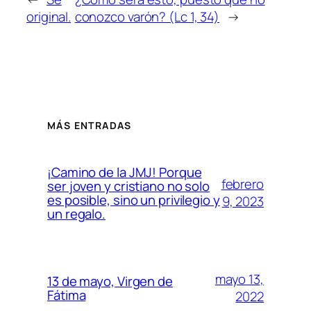
original.
conozco varón? (Lc 1, 34)
→
MÁS ENTRADAS
¡Camino de la JMJ! Porque
febrero
ser joven y cristiano no solo
es posible, sino un privilegio y
9, 2023
un regalo.
mayo 13,
13 de mayo, Virgen de
Fátima
2022