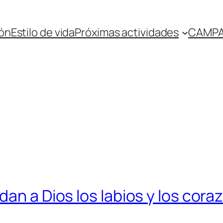
ón
Estilo de vida
Próximas actividades
CAMPA
s
an a Dios los labios y los cora