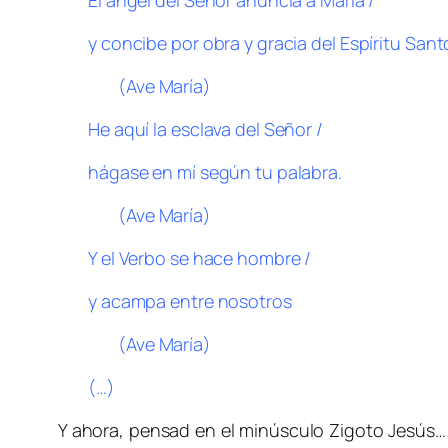
El ángel del Señor anuncia a María /
y concibe por obra y gracia del Espíritu Sant
(Ave María)
He aquí la esclava del Señor /
hágase en mí según tu palabra.
(Ave María)
Y el Verbo se hace hombre /
y acampa entre nosotros
(Ave María)
(…)
Y ahora, pensad en el minúsculo Zigoto Jesús… 