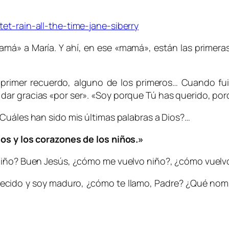
et-rain-all-the-time-jane-siberry
má» a María. Y ahí, en ese «mamá», están las primeras 
 primer recuerdo, alguno de los primeros… Cuando fu
dar gracias «por ser». «Soy porque Tú has querido, po
Cuáles han sido mis últimas palabras a Dios?…
ios y los corazones de los niños.»
niño? Buen Jesús, ¿cómo me vuelvo niño?, ¿cómo vuelvo
recido y soy maduro, ¿cómo te llamo, Padre? ¿Qué nomb