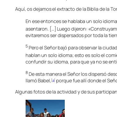
Aquí, os dejamos el extracto de la Biblia de la To
En ese entonces se hablaba un solo idioma 
asentaron. […]
Luego dijeron: «Construyamo
evitaremos ser dispersados por toda la tierr
5
Pero el
Señor
bajó para observar la ciuda
hablan un solo idioma; esto es solo el com
confundir su idioma, para que ya no se ent
8
De esta manera el
Señor
los dispersó desde
llamó Babel,
porque fue allí donde el
Señ
[
a
]
Algunas fotos de la actividad y de sus participa