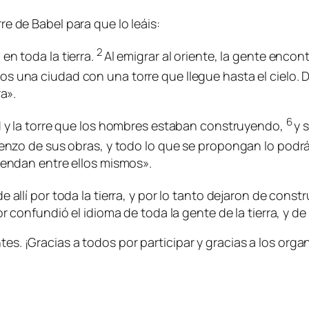
rre de Babel para que lo leáis:
2
en toda la tierra.
Al emigrar al oriente, la gente encontr
s una ciudad con una torre que llegue hasta el cielo
a».
6
d y la torre que los hombres estaban construyendo,
y 
ienzo de sus obras, y todo lo que se propongan lo podrá
iendan entre ellos mismos».
 allí por toda la tierra, y por lo tanto dejaron de constr
or
confundió el idioma de toda la gente de la tierra, y d
ntes. ¡Gracias a todos por participar y gracias a los or