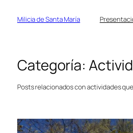
Saltar
al
Milicia de Santa María
Presentaci
contenido
Categoría:
Activi
Posts relacionados con actividades que